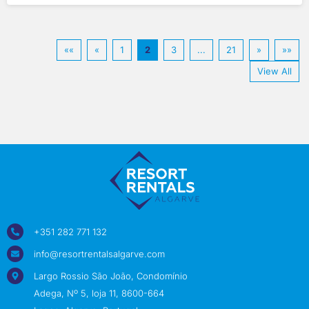
««
«
1
2
3
...
21
»
»»
View All
+351 282 771 132
info@resortrentalsalgarve.com
Largo Rossio São João, Condomínio
Adega, Nº 5, loja 11, 8600-664